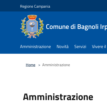
Salta al contenuto principale
Regione Campania
Comune di Bagnoli Ir
Amministrazione
Novità
Servizi
Vivere 
Home
>
Amministrazione
Amministrazione