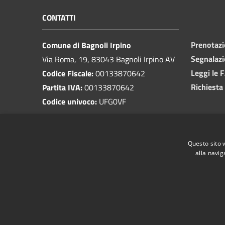
CONTATTI
Prenotaz
Comune di Bagnoli Irpino
Segnalazi
Via Roma, 19, 83043 Bagnoli Irpino AV
Leggi le 
Codice Fiscale:
00133870642
Richiesta
Partita IVA:
00133870642
Codice univoco:
UFG0VF
PEC:
protocollo.bagnoliirpino@cert.irpinianet.eu
Centralino Unico:
0827 62003
Questo sito 
alla navig
RSS
Accessibilità
Privacy
Cookie
Mappa de