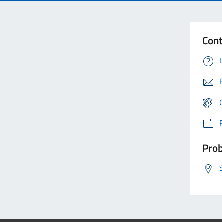
Cont
Prob