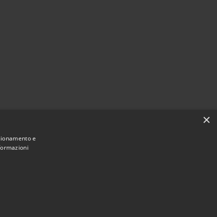
×
nzionamento e
nformazioni
Municipium
Accesso
une di Bagnoli Irpino • Powered by
•
redazione