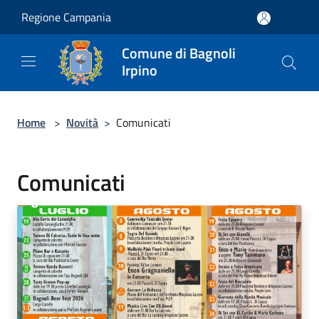
Salta al contenuto principale
Regione Campania
Comune di Bagnoli
Irpino
Home
>
Novità
>
Comunicati
Comunicati