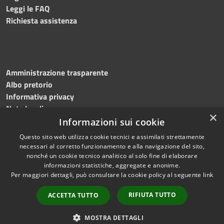
Leggi le FAQ
Richiesta assistenza
Amministrazione trasparente
Albo pretorio
Informativa privacy
Note legali
×
Dichiarazione di accessibilità
Informazioni sui cookie
Questo sito web utilizza cookie tecnici e assimilati strettamente
necessari al corretto funzionamento e alla navigazione del sito,
nonché un cookie tecnico analitico al solo fine di elaborare
informazioni statistiche, aggregate e anonime.
RSS
Copyright © 2026 • Comune di
Per maggiori dettagli, può consultare la cookie policy al seguente
link
Accessibilità
Bagnoli Irpino • Powered by
Privacy
Municipium
Accesso
•
RIFIUTA TUTTO
ACCETTA TUTTO
Cookie
redazione
Mappa del sito
MOSTRA DETTAGLI