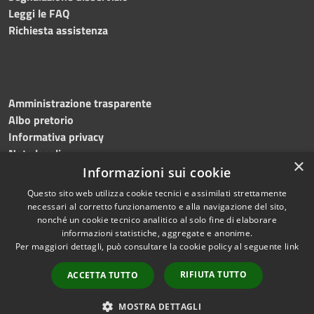
Leggi le FAQ
Richiesta assistenza
Amministrazione trasparente
Albo pretorio
Informativa privacy
Note legali
×
Dichiarazione di accessibilità
Informazioni sui cookie
Questo sito web utilizza cookie tecnici e assimilati strettamente
necessari al corretto funzionamento e alla navigazione del sito,
nonché un cookie tecnico analitico al solo fine di elaborare
informazioni statistiche, aggregate e anonime.
RSS
Copyright © 2026 • Comune di
Per maggiori dettagli, può consultare la cookie policy al seguente
link
Accessibilità
Bagnoli Irpino • Powered by
Privacy
Municipium
Accesso
•
RIFIUTA TUTTO
ACCETTA TUTTO
Cookie
redazione
Mappa del sito
MOSTRA DETTAGLI