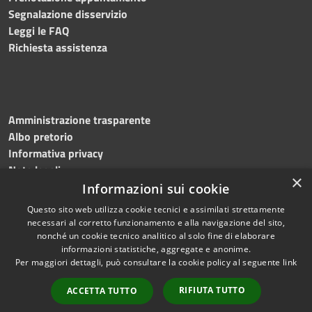
Segnalazione disservizio
Leggi le FAQ
Richiesta assistenza
Amministrazione trasparente
Albo pretorio
Informativa privacy
Note legali
×
Dichiarazione di accessibilità
Informazioni sui cookie
Questo sito web utilizza cookie tecnici e assimilati strettamente
necessari al corretto funzionamento e alla navigazione del sito,
nonché un cookie tecnico analitico al solo fine di elaborare
informazioni statistiche, aggregate e anonime.
RSS
Copyright © 2026 • Comune di
Per maggiori dettagli, può consultare la cookie policy al seguente
link
Accessibilità
Bagnoli Irpino • Powered by
Privacy
Municipium
Accesso
•
RIFIUTA TUTTO
ACCETTA TUTTO
Cookie
redazione