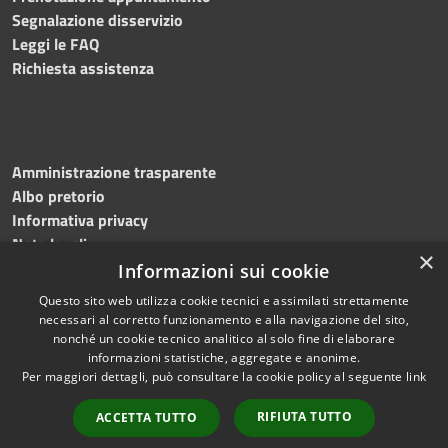
Segnalazione disservizio
Leggi le FAQ
Richiesta assistenza
Amministrazione trasparente
Albo pretorio
Informativa privacy
Note legali
×
Dichiarazione di accessibilità
Informazioni sui cookie
Questo sito web utilizza cookie tecnici e assimilati strettamente
necessari al corretto funzionamento e alla navigazione del sito,
nonché un cookie tecnico analitico al solo fine di elaborare
informazioni statistiche, aggregate e anonime.
RSS
Copyright © 2026 • Comune di
Per maggiori dettagli, può consultare la cookie policy al seguente
link
Accessibilità
Bagnoli Irpino • Powered by
Privacy
Municipium
Accesso
•
RIFIUTA TUTTO
ACCETTA TUTTO
Cookie
redazione