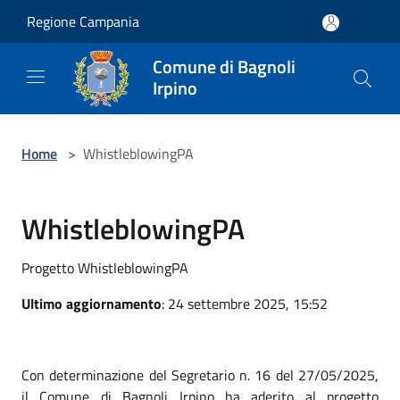
Salta al contenuto principale
Regione Campania
Comune di Bagnoli
Irpino
Home
>
WhistleblowingPA
WhistleblowingPA
Progetto WhistleblowingPA
Ultimo aggiornamento
: 24 settembre 2025, 15:52
Con determinazione del Segretario n. 16 del 27/05/2025,
il Comune di Bagnoli Irpino ha aderito al progetto