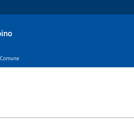
pino
il Comune