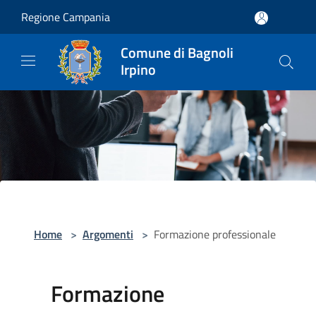
Salta al contenuto principale
Regione Campania
Comune di Bagnoli
Irpino
Home
>
Argomenti
>
Formazione professionale
Formazione