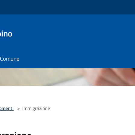
pino
il Comune
omenti
>
Immigrazione