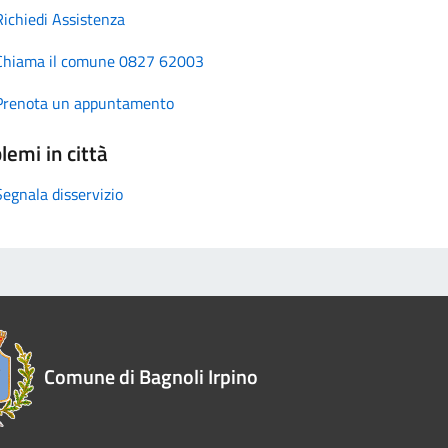
Richiedi Assistenza
Chiama il comune 0827 62003
Prenota un appuntamento
lemi in città
Segnala disservizio
Comune di Bagnoli Irpino