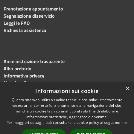
Prenotazione appuntamento
Segnalazione disservizio
Leggi le FAQ
Richiesta assistenza
Amministrazione trasparente
Albo pretorio
Informativa privacy
Note legali
×
Dichiarazione di accessibilità
Informazioni sui cookie
Questo sito web utilizza cookie tecnici e assimilati strettamente
necessari al corretto funzionamento e alla navigazione del sito,
nonché un cookie tecnico analitico al solo fine di elaborare
informazioni statistiche, aggregate e anonime.
RSS
Copyright © 2026 • Comune di
Per maggiori dettagli, può consultare la cookie policy al seguente
link
Accessibilità
Bagnoli Irpino • Powered by
Privacy
Municipium
Accesso
•