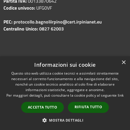
Partita IVA:
00133870642
Codice univoco:
UFG0VF
PEC:
protocollo.bagnoliirpino@cert.irpinianet.eu
Centralino Unico:
0827 62003
Prenotazione appuntamento
×
Informazioni sui cookie
Segnalazione disservizio
Leggi le FAQ
Questo sito web utilizza cookie tecnici e assimilati strettamente
Richiesta assistenza
necessari al corretto funzionamento e alla navigazione del sito,
nonché un cookie tecnico analitico al solo fine di elaborare
informazioni statistiche, aggregate e anonime.
Per maggiori dettagli, può consultare la cookie policy al seguente
link
RIFIUTA TUTTO
ACCETTA TUTTO
Amministrazione trasparente
Albo pretorio
MOSTRA DETTAGLI
Informativa privacy