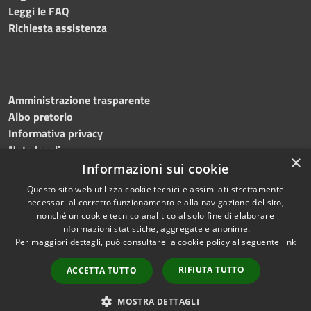
Leggi le FAQ
Richiesta assistenza
Amministrazione trasparente
Albo pretorio
Informativa privacy
Note legali
×
Dichiarazione di accessibilità
Informazioni sui cookie
Questo sito web utilizza cookie tecnici e assimilati strettamente
necessari al corretto funzionamento e alla navigazione del sito,
nonché un cookie tecnico analitico al solo fine di elaborare
informazioni statistiche, aggregate e anonime.
RSS
Copyright © 2026 • Comune di
Per maggiori dettagli, può consultare la cookie policy al seguente
link
Accessibilità
Bagnoli Irpino • Powered by
Privacy
Municipium
Accesso
•
RIFIUTA TUTTO
ACCETTA TUTTO
Cookie
redazione
Mappa del sito
MOSTRA DETTAGLI