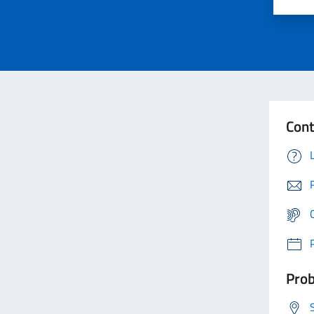
Cont
Prob