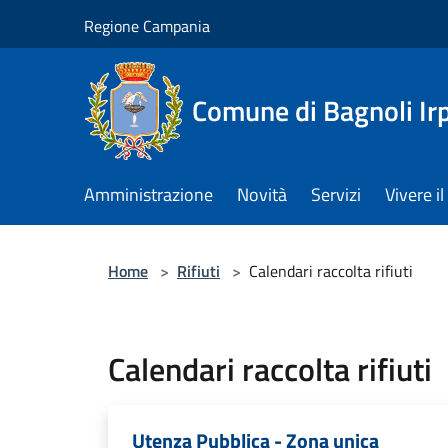
Salta al contenuto principale
Regione Campania
Comune di Bagnoli Ir
Amministrazione
Novità
Servizi
Vivere 
Home
>
Rifiuti
>
Calendari raccolta rifiuti
Calendari raccolta rifiuti
Utenza Pubblica - Zona unica