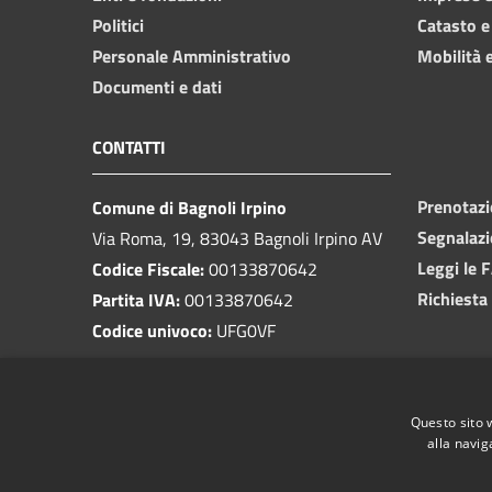
Politici
Catasto e
Personale Amministrativo
Mobilità e
Documenti e dati
CONTATTI
Prenotaz
Comune di Bagnoli Irpino
Segnalazi
Via Roma, 19, 83043 Bagnoli Irpino AV
Leggi le 
Codice Fiscale:
00133870642
Richiesta
Partita IVA:
00133870642
Codice univoco:
UFG0VF
PEC:
protocollo.bagnoliirpino@cert.irpinianet.eu
Centralino Unico:
0827 62003
Questo sito 
alla navig